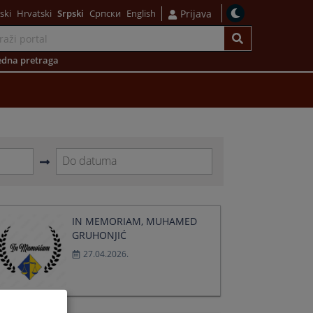
ski
Hrvatski
Srpski
Српски
English
Prijava
dna pretraga
Navigate
forward
to
interact
IN MEMORIAM, MUHAMED
with
GRUHONJIĆ
the
27.04.2026.
calendar
and
select
a
date.