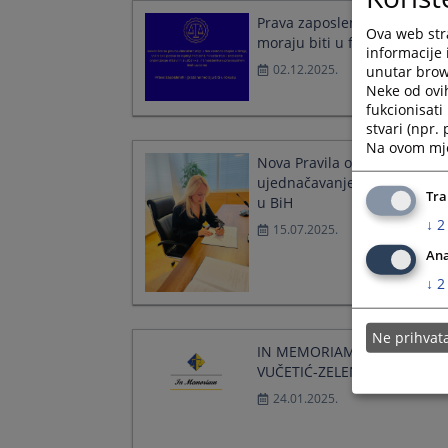
Prava zaposlenih i građana
Ova web stra
moraju biti u fokusu
informacije 
02.12.2025.
unutar brows
Neke od ovi
fukcionisat
stvari (npr.
Na ovom mjes
Nova Pravila o radu Panela 
ujednačavanje sudske praks
Tra
u BiH
↓
2
15.07.2025.
Ana
↓
2
Ne prihva
IN MEMORIAM, MARICA
VUČETIĆ-ZELENBABIĆ
24.01.2025.