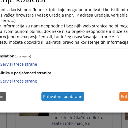
Press
Održan sastanak Panela za
nica koristi određene skripte koje mogu pohranjivati i koristiti od
the
ujednačavanje sudske prakse
iz vašeg browsera i vašeg uređaja (npr. IP adresa uređaja, varijable 
question
iz građanske oblasti
era, ...).
mark
h informacija su nam neophodne i bez njih web stranica ne bi mog
08.10.2025.
key
i u svom punom obimu, dok neke nisu prijeko neophodne a služe z
to
 procjenu nivoa posjećenosti, budućeg usavršavanja stranice...).
get
tu možete dozvoliti ili uskratiti pravo na korištenje tih informacija
the
za
Partnerska saradnja VSTV-a
keyboard
e
BiH i strukovnih udruženja
shortcuts
nslation
(obavezna)
for
28.04.2025.
Servisi treće strane
changing
dates.
litika o posjećenosti stranica
Servisi treće strane
tam
Prihvatam odabrane
Pri
Pravosuđe i mediji
razgovarali o provedbi
Smjernica za objavljivanje
sudskih i tužilačkih odluka,
akata i informacija o