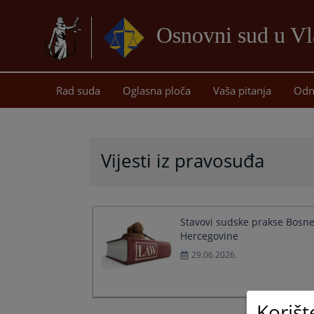
Osnovni sud u Vl
Rad suda
Oglasna ploča
Vaša pitanja
Odn
Vijesti iz pravosuđa
Stavovi sudske prakse Bosne
Hercegovine
29.06.2026.
Korišt