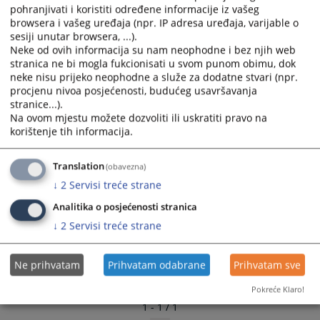
16.02.2011.
pohranjivati i koristiti određene informacije iz vašeg
and
and
browsera i vašeg uređaja (npr. IP adresa uređaja, varijable o
select
select
sesiji unutar browsera, ...).
a
a
Neke od ovih informacija su nam neophodne i bez njih web
date.
date.
stranica ne bi mogla fukcionisati u svom punom obimu, dok
Press
Press
neke nisu prijeko neophodne a služe za dodatne stvari (npr.
the
the
procjenu nivoa posjećenosti, budućeg usavršavanja
stranice...).
question
question
Na ovom mjestu možete dozvoliti ili uskratiti pravo na
mark
mark
korištenje tih informacija.
key
key
to
to
Translation
(obavezna)
get
get
the
the
↓
2
Servisi treće strane
keyboard
keyboard
Analitika o posjećenosti stranica
shortcuts
shortcuts
↓
2
Servisi treće strane
for
for
changing
changing
dates.
dates.
Ne prihvatam
Prihvatam odabrane
Prihvatam sve
Pokreće Klaro!
1 - 1 / 1