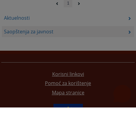
1
Aktuelnosti
Saopštenja za javnost
Korisni linkovi
Pomoć za korištenje
Mapa stranice
Redizajn web stranice je finansirala Evropska unija. Za njen sadržaj isključivo je odgovorno
Visoko sudsko i tužilačko vijeće BiH i ona ne odražava nužno stavove Evropske unije.