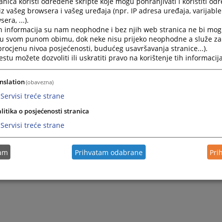
nica koristi određene skripte koje mogu pohranjivati i koristiti od
Kako mogu doći do sudije u postupku?
iz vašeg browsera i vašeg uređaja (npr. IP adresa uređaja, varijable 
era, ...).
Komunikacija sa postupajućim sudijom se odvija prema
h informacija su nam neophodne i bez njih web stranica ne bi mog
i u svom punom obimu, dok neke nisu prijeko neophodne a služe z
 procjenu nivoa posjećenosti, budućeg usavršavanja stranice...).
Kako mogu dobiti informacije o predmetu?
tu možete dozvoliti ili uskratiti pravo na korištenje tih informacija
U Osnovnom sudu u Sokocu je implementiran elektron
nslation
(obavezna)
Saznajte na koji način možete dobiti informacije o pr
Servisi treće strane
litika o posjećenosti stranica
Servisi treće strane
tam
Prihvatam odabrane
Pri