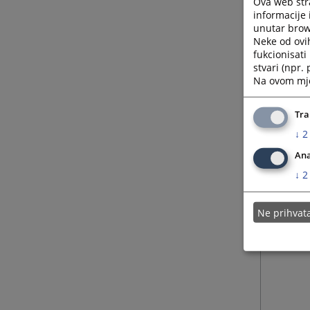
Ova web stra
informacije 
unutar brows
Neke od ovi
fukcionisat
stvari (npr.
Na ovom mjes
Tra
↓
2
Ana
↓
2
Ne prihva