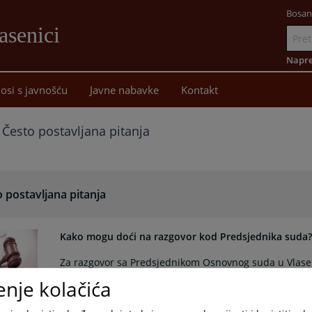
Bosan
asenici
Idi
na
Napre
sadržaj
osi s javnošću
Javne nabavke
Kontakt
Često postavljana pitanja
 postavljana pitanja
Kako mogu doći na razgovor kod Predsjednika suda?
Za razgovor sa Predsjednikom Osnovnog suda u Vlasen
obrazloženjem. Saznajte kako...
enje kolačića