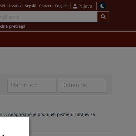
ski
Hrvatski
Srpski
Српски
English
Prijava
dna pretraga
Navigate
Navigate
forward
forward
to
to
ici neophodno je podnijeti pismeni zahtjev sa
interact
interact
with
with
the
the
calendar
calendar