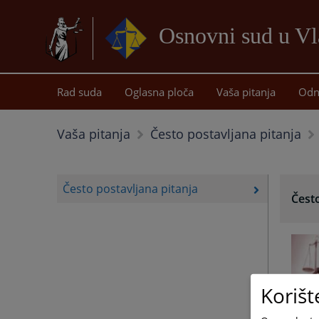
Osnovni sud u Vl
Rad suda
Oglasna ploča
Vaša pitanja
Odn
Vaša pitanja
Često postavljana pitanja
Često postavljana pitanja
Često
Korišt