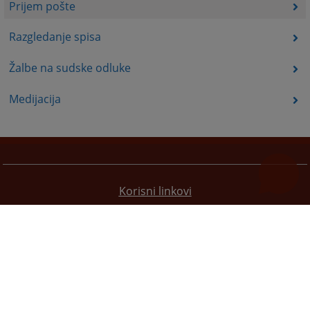
Prijem pošte
Razgledanje spisa
Žalbe na sudske odluke
Medijacija
Korisni linkovi
Pomoć za korištenje
Mapa stranice
Redizajn web stranice je finansirala Evropska unija. Za njen sadržaj isključivo je odgovorno