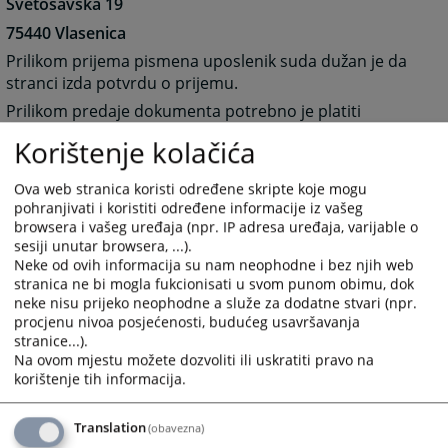
Svetosavska 19
75440 Vlasenica
Prilikom prijema pismena uposlenik suda dužan je da
stranci izda potvrdu o prijemu.
Prilikom predaje dokumenta potrebno je platiti
propisanu sudsku taksu.
Korištenje kolačića
Ova web stranica koristi određene skripte koje mogu
1768
PREGLEDA
pohranjivati i koristiti određene informacije iz vašeg
browsera i vašeg uređaja (npr. IP adresa uređaja, varijable o
sesiji unutar browsera, ...).
Neke od ovih informacija su nam neophodne i bez njih web
stranica ne bi mogla fukcionisati u svom punom obimu, dok
neke nisu prijeko neophodne a služe za dodatne stvari (npr.
procjenu nivoa posjećenosti, budućeg usavršavanja
stranice...).
Na ovom mjestu možete dozvoliti ili uskratiti pravo na
korištenje tih informacija.
Translation
(obavezna)