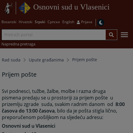
Osnovni sud u Vlasenici
Bosanski
Hrvatski
Srpski
Српски
English
Prijava
Napredna pretraga
Prijem pošte
Rad suda
Upute građanima
Prijem pošte
Svi podnesci, tužbe, žalbe, molbe i razna druga
pismena predaju se u prostoriji za prijem pošte u
prizemlju zgrade suda, svakim radnim danom od
8:00
časova do 13:00 časova
, bilo da je pošta stigla lično,
preporučenom pošiljkom na sljedeću adresu:
Osnovni sud u Vlasenici