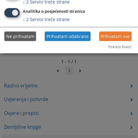
↓
2
Servisi treće strane
Analitika o posjećenosti stranica
↓
2
Servisi treće strane
Ne prihvatam
Prihvatam odabrane
Prihvatam sve
Pokreće Klaro!
1 - 1 / 1
1
Radno vrijeme
Uvjerenja i potvrde
Ovjere i prepisi
Zemljišne knjige