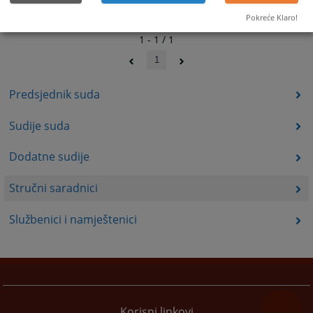
Pokreće Klaro!
1 - 1 / 1
1
Predsjednik suda
Sudije suda
Dodatne sudije
Stručni saradnici
Službenici i namještenici
Korisni linkovi