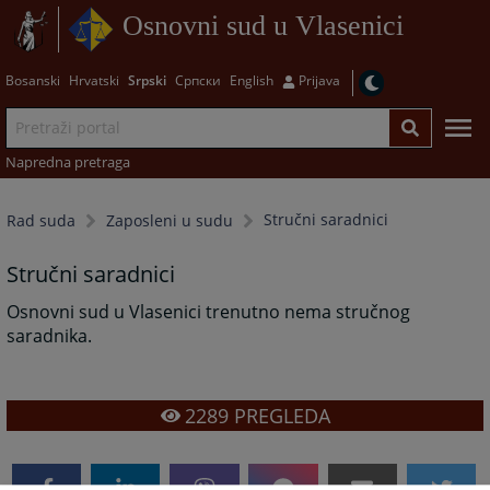
Osnovni sud u Vlasenici
Bosanski
Hrvatski
Srpski
Српски
English
Prijava
Napredna pretraga
Stručni saradnici
Rad suda
Zaposleni u sudu
Stručni saradnici
Osnovni sud u Vlasenici trenutno nema stručnog
saradnika.
2289
PREGLEDA