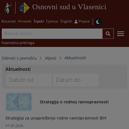
Osnovni sud u Vlasenici
Bosanski
Hrvatski
Srpski
Српски
English
Prijava
Napredna pretraga
Aktuelnosti
Odnosi s javnošću
Vijesti
Aktuelnosti
Navigate
Navigate
forward
forward
Strategija o rodnoj ravnopravnosti
to
to
interact
interact
with
with
Strategija za unapređenje rodne ravnopravnosti BiH
the
the
01.06.2026.
calendar
calendar