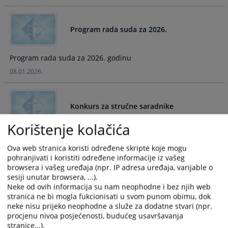
and
and
select
select
Program rada suda za 2026.
a
a
date.
date.
Press
Press
Program rada suda za 2026. godinu
the
the
08.01.2026.
question
question
mark
mark
key
key
Konkurs za stručne saradnike
to
to
get
get
Korištenje kolačića
the
the
Osnovni sud u Vlasenici raspisuje konkurs za stručne
keyboard
keyboard
saradnike.
Ova web stranica koristi određene skripte koje mogu
shortcuts
shortcuts
pohranjivati i koristiti određene informacije iz vašeg
25.12.2024.
for
for
browsera i vašeg uređaja (npr. IP adresa uređaja, varijable o
changing
changing
sesiji unutar browsera, ...).
Neke od ovih informacija su nam neophodne i bez njih web
dates.
dates.
Zaključak o neuspjelom javnom oglasu
stranica ne bi mogla fukcionisati u svom punom obimu, dok
neke nisu prijeko neophodne a služe za dodatne stvari (npr.
procjenu nivoa posjećenosti, budućeg usavršavanja
Oglašava se neuspjelim Javni oglas.
stranice...).