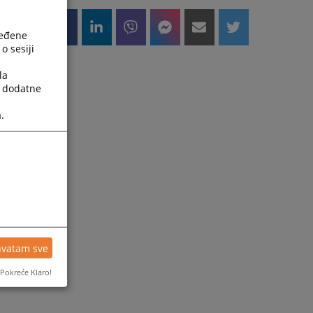
ređene
o sesiji
la
a dodatne
.
hvatam sve
Pokreće Klaro!