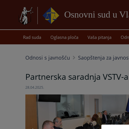
Osnovni sud u Vl
Rad suda
Oglasna ploča
Vaša pitanja
Odn
Odnosi s javnošću
Saopštenja za javnos
Partnerska saradnja VSTV-a
28.04.2025.