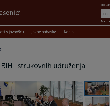
Bosan
asenici
Idi
na
Napre
sadržaj
osi s javnošću
Javne nabavke
Kontakt
t
 BiH i strukovnih udruženja