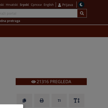
ski
Hrvatski
Srpski
Српски
English
Prijava
dna pretraga
21316
PREGLEDA