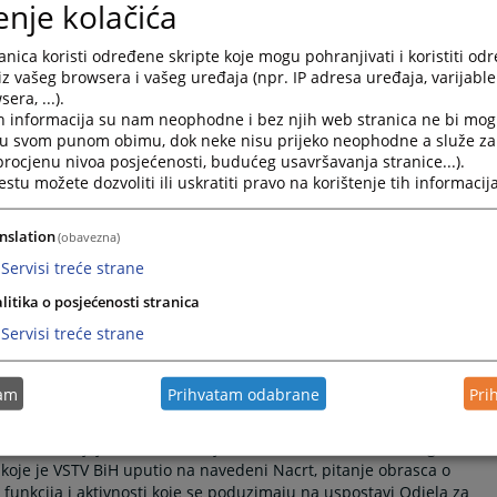
enje kolačića
nica koristi određene skripte koje mogu pohranjivati i koristiti od
iz vašeg browsera i vašeg uređaja (npr. IP adresa uređaja, varijable 
era, ...).
h informacija su nam neophodne i bez njih web stranica ne bi mog
i u svom punom obimu, dok neke nisu prijeko neophodne a služe z
 procjenu nivoa posjećenosti, budućeg usavršavanja stranice...).
tu možete dozvoliti ili uskratiti pravo na korištenje tih informacija
je unapređenje saradnje i komunikacije sa strukovnim udruženjima
okog sudskog i tužilačkog vijeća Bosne i Hercegovine (
VSTV
nslation
(obavezna)
avu predsjednik Sanin Bogunić, potpredsjednici Sanela Gorušanović
drizović, održali su sastanak sa strukovim udruženjima sudija i
Servisi treće strane
litika o posjećenosti stranica
li Halida Vrabac, zamjenica predsjednice Udruženja tužilaca
Servisi treće strane
ruženje sudija Bosne i Hercegovine (
BiH
), Elis Sultanić, predsjednik
iH
), Suada Salkić, članica Upravnog odbora Udruženja tužilaca
vu Udruženja sudija RS-a, Denis Bilajac, sekretar Udruženje sudija u
tam
Prihvatam odabrane
Pri
-u BiH, koji je utvrđen na Vijeću ministara Bosne i Hercegovine
je je VSTV BiH uputio na navedeni Nacrt, pitanje obrasca o
 funkcija i aktivnosti koje se poduzimaju na uspostavi Odjela za